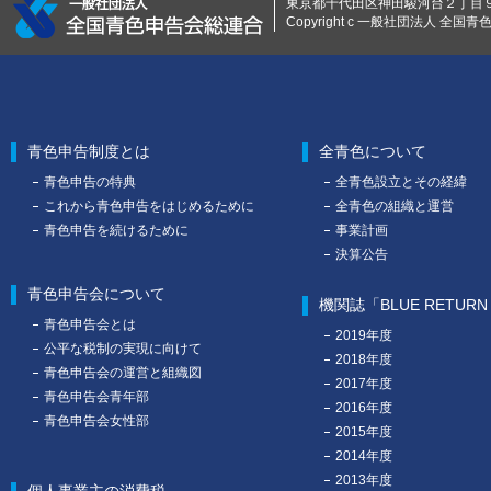
よくあるご質問：入会お問
東京都千代田区神田駿河台２丁目９ 0
Copyright c 一般社団法人 全国青色申告
について（別窓表示）
後日、入会を希望される会の担
すので、しばらくお待ちくださ
青色申告制度とは
全青色について
青色申告の特典
全青色設立とその経緯
これから青色申告をはじめるために
全青色の組織と運営
【併せてご確認ください】
青色申告を続けるために
事業計画
決算公告
●後日、資料の到着を確認する
青色申告会について
せ先」の青色申告会よりご連絡
機関誌「BLUE RETUR
青色申告会とは
2019年度
あります。また、「お問い合わ
公平な税制の実現に向けて
2018年度
青色申告会の運営と組織図
会から入会を勧奨するため、ご
2017年度
青色申告会青年部
2016年度
場合がありますのでご了承く
青色申告会女性部
2015年度
2014年度
●入力いただいた個人情報・お
2013年度