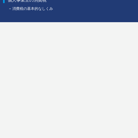
個人事業主の消費税
弊会「
個人情報保護方針
」に従
消費税の基本的なしくみ
管理させていただきます。
●弊会からの回答の転用や二次
い。