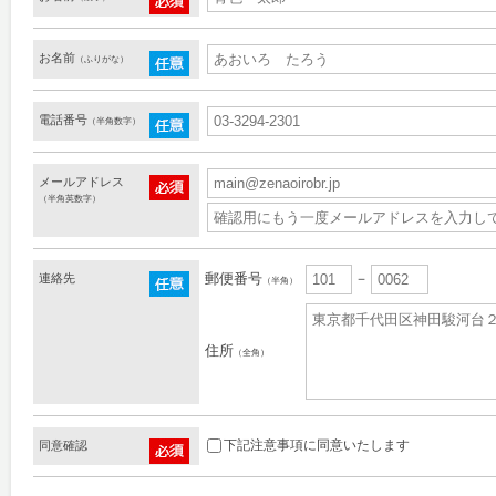
お名前
（ふりがな）
電話番号
（半角数字）
メールアドレス
（半角英数字）
郵便番号
－
連絡先
（半角）
住所
（全角）
下記注意事項に同意いたします
同意確認