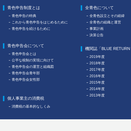
青色申告制度とは
全青色について
青色申告の特典
全青色設立とその経緯
これから青色申告をはじめるために
全青色の組織と運営
青色申告を続けるために
事業計画
決算公告
青色申告会について
機関誌「BLUE RETUR
青色申告会とは
2019年度
公平な税制の実現に向けて
2018年度
青色申告会の運営と組織図
2017年度
青色申告会青年部
2016年度
青色申告会女性部
2015年度
2014年度
2013年度
個人事業主の消費税
消費税の基本的なしくみ