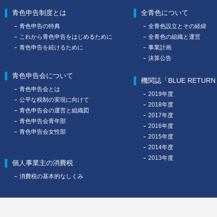
青色申告制度とは
全青色について
青色申告の特典
全青色設立とその経緯
これから青色申告をはじめるために
全青色の組織と運営
青色申告を続けるために
事業計画
決算公告
青色申告会について
機関誌「BLUE RETUR
青色申告会とは
2019年度
公平な税制の実現に向けて
2018年度
青色申告会の運営と組織図
2017年度
青色申告会青年部
2016年度
青色申告会女性部
2015年度
2014年度
2013年度
個人事業主の消費税
消費税の基本的なしくみ