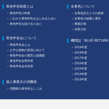
青色申告制度とは
全青色について
青色申告の特典
全青色設立とその経緯
これから青色申告をはじめるために
全青色の組織と運営
青色申告を続けるために
事業計画
決算公告
青色申告会について
機関誌「BLUE RETUR
青色申告会とは
2019年度
公平な税制の実現に向けて
2018年度
青色申告会の運営と組織図
2017年度
青色申告会青年部
2016年度
青色申告会女性部
2015年度
2014年度
2013年度
個人事業主の消費税
消費税の基本的なしくみ