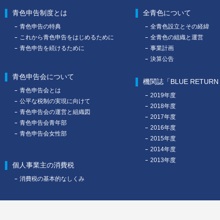
青色申告制度とは
全青色について
青色申告の特典
全青色設立とその経緯
これから青色申告をはじめるために
全青色の組織と運営
青色申告を続けるために
事業計画
決算公告
青色申告会について
機関誌「BLUE RETUR
青色申告会とは
2019年度
公平な税制の実現に向けて
2018年度
青色申告会の運営と組織図
2017年度
青色申告会青年部
2016年度
青色申告会女性部
2015年度
2014年度
2013年度
個人事業主の消費税
消費税の基本的なしくみ