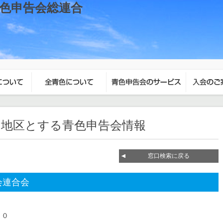
を地区とする青色申告会情報
窓口検索に戻る
会連合会
２０