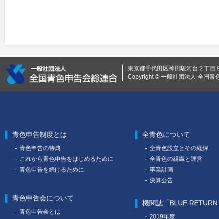
東京都千代田区神田駿河台２丁目９ 0
Copyright © 一般社団法人 全国青色申告
青色申告制度とは
全青色について
青色申告の特典
全青色設立とその経緯
これから青色申告をはじめるために
全青色の組織と運営
青色申告を続けるために
事業計画
決算公告
青色申告会について
機関誌「BLUE RETUR
青色申告会とは
2019年度